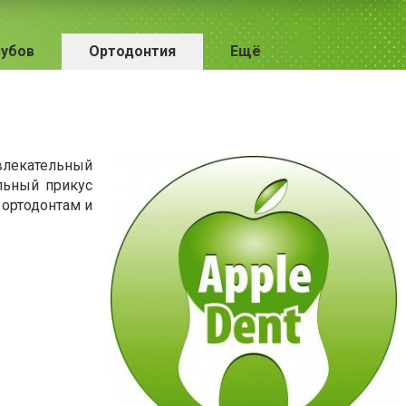
зубов
Ортодонтия
Ещё
влекательный
льный прикус
 ортодонтам и