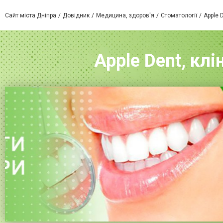
Сайт міста Дніпра
Довідник
Медицина, здоров'я
Стоматології
Apple 
Apple Dent, клі