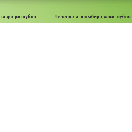
таврация зубов
Лечение и пломбирование зубов