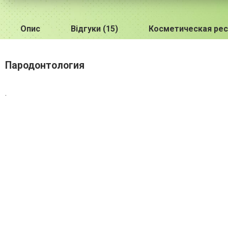
Опис
Відгуки (15)
Косметическая рес
Пародонтология
.