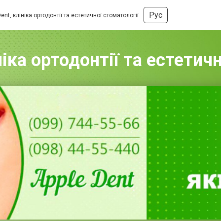
Рус
Dent, клініка ортодонтії та естетичної стоматології
ніка ортодонтії та естетич